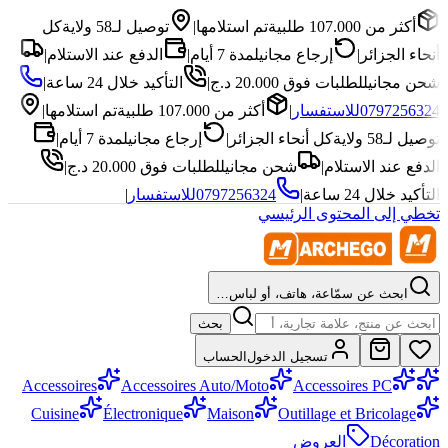
أكثر من 107.000 طلبية
تم استلامها
|
توصيل لـ58 ولاية
كل
أنحاء الجزائر
|
إرجاع مجاني
لمدة 7 أيام
|
الدفع عند الاستلام
|
شحن مجاني
للطلبات فوق 20.000 د.ج
|
التأكيد خلال 24 ساعة
|
0797256324
للاستفسار
|
أكثر من 107.000 طلبية
تم استلامها
|
توصيل لـ58 ولاية
كل أنحاء الجزائر
|
إرجاع مجاني
لمدة 7 أيام
|
الدفع عند الاستلام
|
شحن مجاني
للطلبات فوق 20.000 د.ج
|
التأكيد خلال 24 ساعة
|
0797256324
للاستفسار
|
تخطي إلى المحتوى الرئيسي
ابحث عن سمّاعة، هاتف، أو لباس…
بحث
تسجيل الدخول
الحساب
Accessoires
Accessoires Auto/Moto
Accessoires PC
Cuisine
Électronique
Maison
Outillage et Bricolage
Décoration
العروض