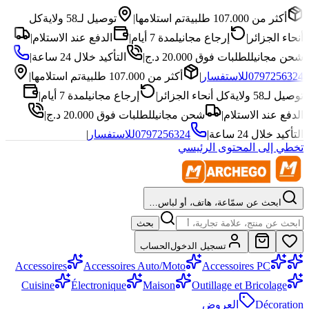
أكثر من 107.000 طلبية
تم استلامها
|
توصيل لـ58 ولاية
كل
أنحاء الجزائر
|
إرجاع مجاني
لمدة 7 أيام
|
الدفع عند الاستلام
|
شحن مجاني
للطلبات فوق 20.000 د.ج
|
التأكيد خلال 24 ساعة
|
0797256324
للاستفسار
|
أكثر من 107.000 طلبية
تم استلامها
|
توصيل لـ58 ولاية
كل أنحاء الجزائر
|
إرجاع مجاني
لمدة 7 أيام
|
الدفع عند الاستلام
|
شحن مجاني
للطلبات فوق 20.000 د.ج
|
التأكيد خلال 24 ساعة
|
0797256324
للاستفسار
|
تخطي إلى المحتوى الرئيسي
ابحث عن سمّاعة، هاتف، أو لباس…
بحث
تسجيل الدخول
الحساب
Accessoires
Accessoires Auto/Moto
Accessoires PC
Cuisine
Électronique
Maison
Outillage et Bricolage
Décoration
العروض